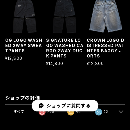
OG LOGO WASH
SIGNATURE LO
CROWN LOGO D
ED 2WAY SWEA
GO WASHED CA
ISTRESSED PAI
TPANTS
RGO 2WAY DUC
NTER BAGGY J
K PANTS
ORTS
¥12,800
¥14,800
¥12,800
ショップの評価
ショップに質問する
すべて
725
46
22