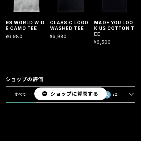
98 WORLD WID
CLASSIC LOGO
MADE YOU LOO
E CAMO TEE
WASHED TEE
K US COTTON T
EE
¥6,980
¥6,980
¥6,500
ショップの評価
ショップに質問する
すべて
725
46
22