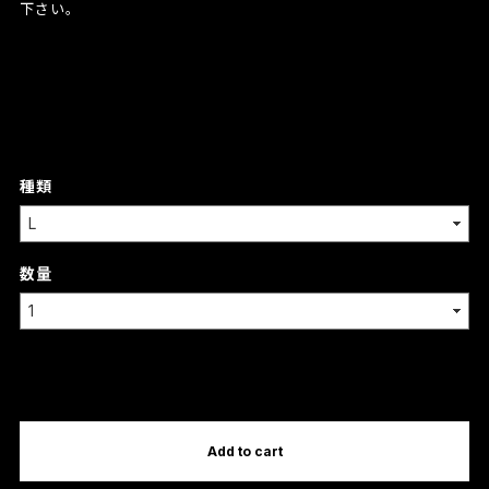
下さい。
種類
数量
International shipping available
Add to cart