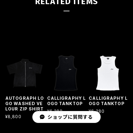
RELATED ITEMS
AUTOGRAPH LO
CALLIGRAPHY L
CALLIGRAPHY L
GO WASHED VE
OGO TANKTOP
OGO TANKTOP
LOUR ZIP SHIRT
¥6,280
¥6,280
¥8,800
ショップに質問する