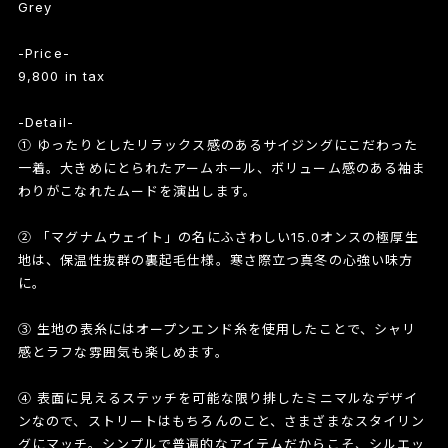
Grey
-Price-
9,800 in tax
-Detail-
① ゆったりとしたリラックス感のあるサイジングにこだわった
一着。大きめにとられたアームホール、ボリューム感のある袖ま
わりがこなれたムードを演出します。
② 「マグナムウェイト」の名にふさわしい15.0オンスの極厚生
地は、保温性抜群の裏起毛仕様。寒さ際立つ真冬の心強い味方
に。
③ 生地の表糸にはオープンエンド糸を使用したことで、シャリ
感とラフな雰囲気も楽しめます。
④ 表面に見えるステッチを可能な限り排したミニマルなデザイ
ンなので、ストリートはもちろんのこと、さまざまなスタイリン
グにマッチ。シンプルで普遍的なアイテムだからこそ、シルエッ