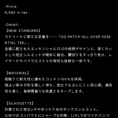
-Price-
6,580 in tax
-Detail-
【NEW STANDARD】
ストリートに新たな定番を──「OG PATCH ALL-OVER ESSE
NTIAL TEE」。
全面に配されたエッセンシャルロゴの総柄デザインと、潔くカッ
トした短丈シルエットが絶妙に融合。腰回りをすっきり見せ、レ
イヤードやハイウエストとの相性も抜群な一枚です。
【MATERIAL】
肌触りと耐久性に優れたコットン100%を採用。
程よい厚みが形を美しく保ち、短丈でもヨレにくい安心感。通気
性も良く、長時間着ても快適さをキープします。
【SILHOUETTE】
計算された短丈×ややゆったりめのボックスシルエット。
S/Mではコンパクトにシャープな印象、L/XLではワイドパンツ